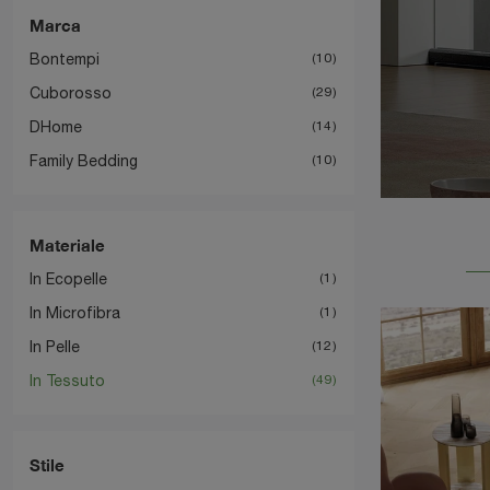
Marca
Bontempi
10
Cuborosso
29
DHome
14
Family Bedding
10
Materiale
In Ecopelle
1
In Microfibra
1
In Pelle
12
In Tessuto
49
Stile