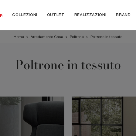
COLLEZIONI
OUTLET
REALIZZAZIONI
BRAND
Home
>
Arredamento Casa
>
Poltrone
>
Poltrone in tessuto
Poltrone in tessuto