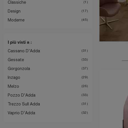
Classiche
1
Design
17
Moderne
45
I più visti a :
Cassano D'Adda
31
Gessate
33
Gorgonzola
37
Inzago
29
Melzo
26
Pozzo D'Adda
33
Trezzo Sull Adda
31
Vaprio D'Adda
32