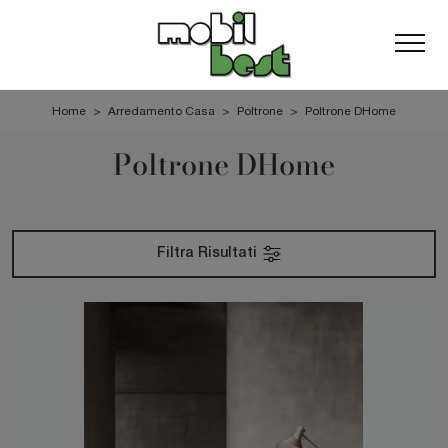
Home
>
Arredamento Casa
>
Poltrone
>
Poltrone DHome
Poltrone DHome
Filtra Risultati