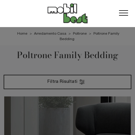
Home
>
Arredamento Casa
>
Poltrone
>
Poltrone Family
Bedding
Poltrone Family Bedding
Filtra Risultati