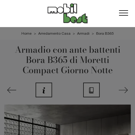
Home
>
Arredamento Casa
>
Armadi
>
Bora B365
Armadio con ante battenti
Bora B365 di Moretti
Compact Giorno Notte