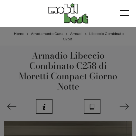
Home
>
Arredamento Casa
>
Armadi
>
Libeccio Combinato
C258
Armadio Libeccio
Combinato C258 di
Moretti Compact Giorno
Notte