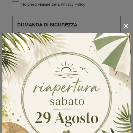
Ho preso visione della
Privacy Policy
DOMANDA DI SICUREZZA
Scrivere la parola "Fragole" al singolare
Invia
Sfoglia i cataloghi