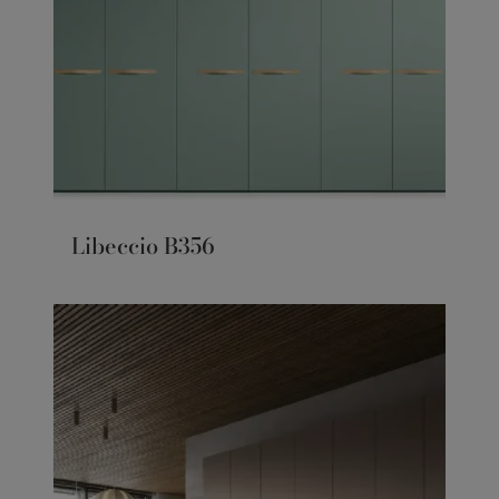
Libeccio B356