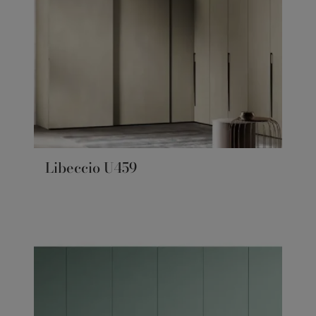
Libeccio U459