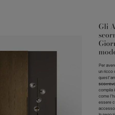
Gli 
scor
Giorn
mode
Per avere
un ricco 
quest'ar
scorrevo
compila i
come l'h
essere c
accessor
In negozi