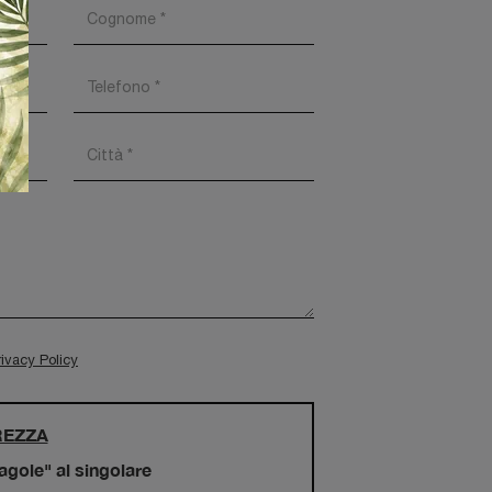
rivacy Policy
REZZA
ragole" al singolare