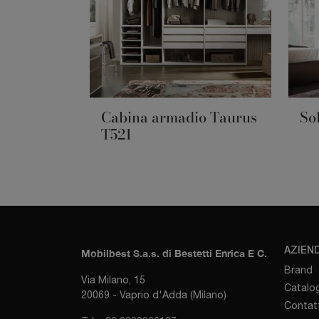
Cabina armadio Taurus
So
T521
AZIEN
Mobilbest S.a.s. di Bestetti Enrica E C.
Brand
Via Milano, 15
Catalog
20069 - Vaprio d'Adda (Milano)
Contatt