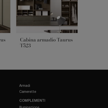
rus
Cabina armadio Taurus
T523
Armadi
Camerette
COMPLEMENTI
Illuminazione