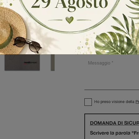
Ho preso visione della
P
DOMANDA DI SICU
Scrivere la parola "F