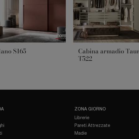
lano S165
Cabina armadio Tau
T522
DA
ZONA GIORNO
Librerie
hi
Pareti Attrezzate
i
Madie