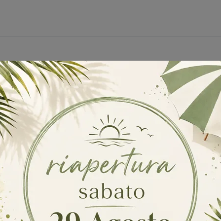
Armadi Moretti Compact Giorno Notte Gorgonzola
Armadi Moret
Armadi Moretti Compact Giorno Notte Vaprio D'Adda
loghi
Richiedi M