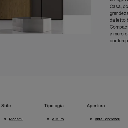
Casa, co
grandezz
da letto 
Compact 
a muro co
contemp
Stile
Tipologia
Apertura
Moderni
A Muro
Ante Scorrevoli