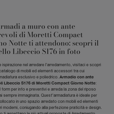
Armadi a muro con ante
revoli di Moretti Compact
o Notte ti attendono: scopri il
llo Libeccio S176 in foto
 ispirazione nel arredare l’arredamento, visitaci e scopri
catalogo di mobili ed elementi accessori tra cui
Armadio con ante
madiatura esclusivo e poliedrico.
li Libeccio S176 di Moretti Compact Giorno Notte
:
l form per info e preventivi e arreda la zona del riposo
ai sempre immaginata. Quest'armadiatura è ideale per
ollocato in uno spazio arredato con mobili ed elementi
i moderni, coniugando alla perfezione praticità e design.
o ti aspettano le più attuali proposte di Arredamento