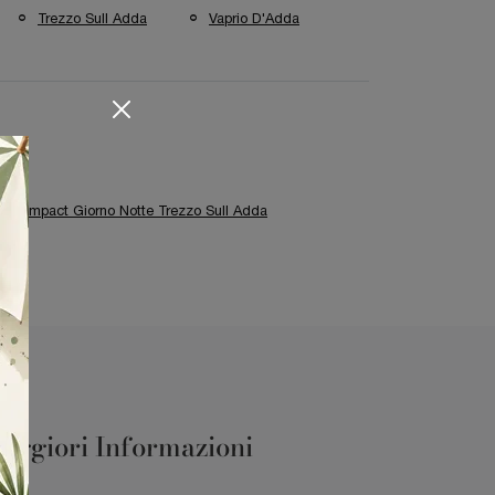
Trezzo Sull Adda
Vaprio D'Adda
ti Compact Giorno Notte Trezzo Sull Adda
aggiori Informazioni