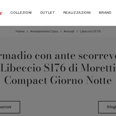
COLLEZIONI
OUTLET
REALIZZAZIONI
BRAND
Home
>
Arredamento Casa
>
Armadi
>
Libeccio S176
madio con ante scorrev
Libeccio S176 di Moretti
Compact Giorno Notte
mazioni
Sfogl