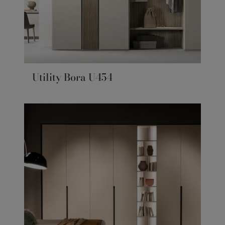
Utility Bora U454