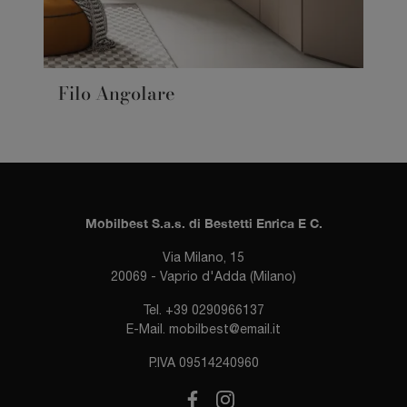
Filo Angolare
Mobilbest S.a.s. di Bestetti Enrica E C.
Via Milano, 15
20069 - Vaprio d'Adda (Milano)
Tel.
+39 0290966137
E-Mail.
mobilbest@email.it
P.IVA 09514240960