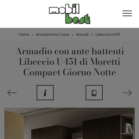
Home
>
Arredamento Casa
>
Armadi
>
Libeccio U451
Armadio con ante battenti
Libeccio U451 di Moretti
Compact Giorno Notte