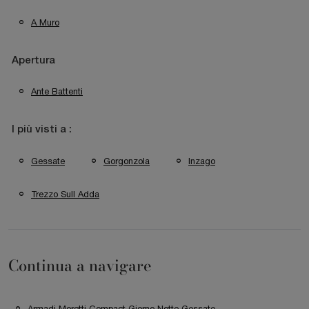
A Muro
Apertura
Ante Battenti
I più visti a :
Gessate
Gorgonzola
Inzago
Trezzo Sull Adda
Continua a navigare
Armadi Moretti Compact Giorno Notte Gessate