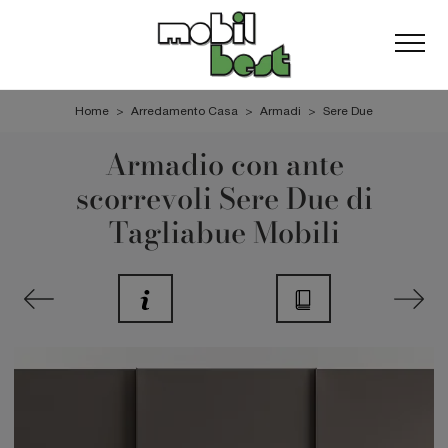
Home
>
Arredamento Casa
>
Armadi
>
Sere Due
Armadio con ante
scorrevoli Sere Due di
Tagliabue Mobili