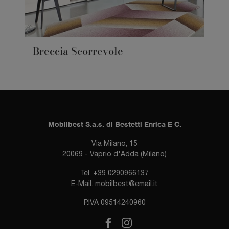
Breccia Scorrevole
Mobilbest S.a.s. di Bestetti Enrica E C.
Via Milano, 15
20069 - Vaprio d'Adda (Milano)
Tel.
+39 0290966137
E-Mail.
mobilbest@email.it
P.IVA 09514240960