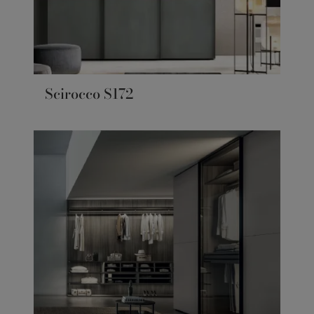
Scirocco S172