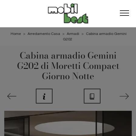
Home
>
Arredamento Casa
>
Armadi
>
Cabina armadio Gemini
G202
Cabina armadio Gemini
G202 di Moretti Compact
Giorno Notte