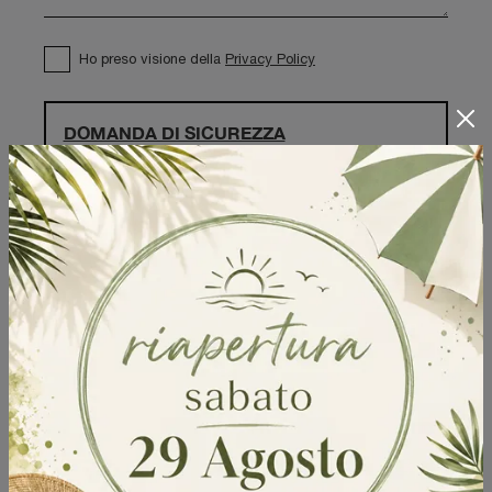
Ho preso visione della
Privacy Policy
DOMANDA DI SICUREZZA
Scrivere la parola "Fragole" al singolare
Invia
Sfoglia i cataloghi