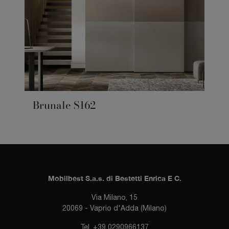
Brunale S162
Mobilbest S.a.s. di Bestetti Enrica E C.
Via Milano, 15
20069 - Vaprio d'Adda (Milano)
Tel.
+39 0290966137