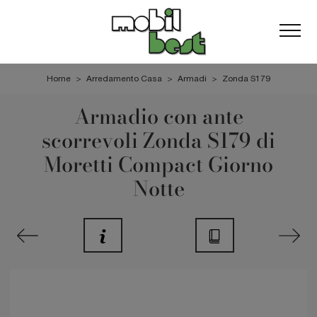
Home
>
Arredamento Casa
>
Armadi
>
Zonda S179
Armadio con ante
scorrevoli Zonda S179 di
Moretti Compact Giorno
Notte