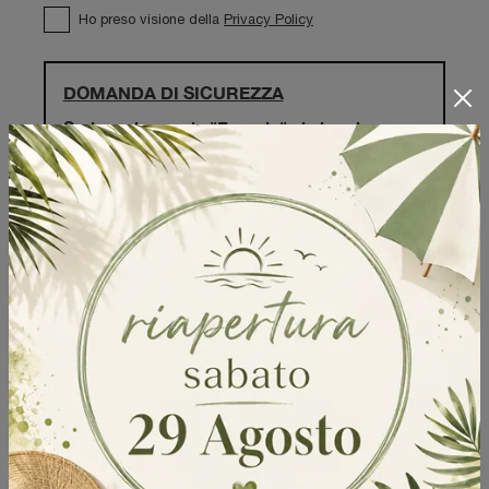
Ho preso visione della
Privacy Policy
DOMANDA DI SICUREZZA
Scrivere la parola "Fragole" al singolare
Invia
Sfoglia i cataloghi